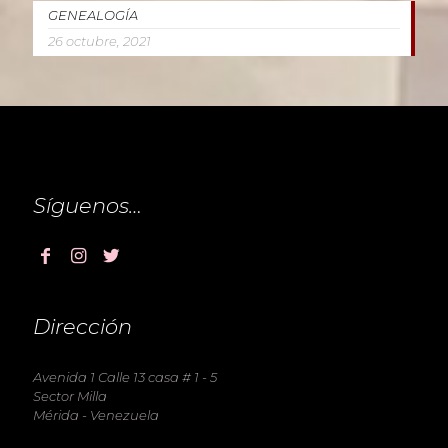
GENEALOGÍA
26 octubre, 2021
Síguenos…
Dirección
Avenida 1 Calle 13 casa # 1 - 5
Sector Milla
Mérida - Venezuela