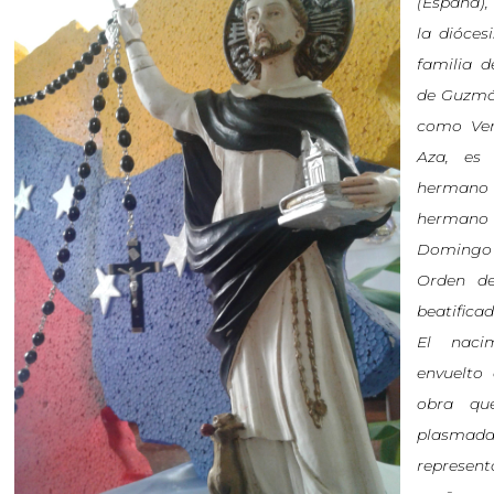
(España),
la dióce
familia d
de Guzmán
como Ven
Aza, es
hermano 
herman
Domingo
Orden de
beatificad
El naci
envuelto
obra qu
plasmada
represen