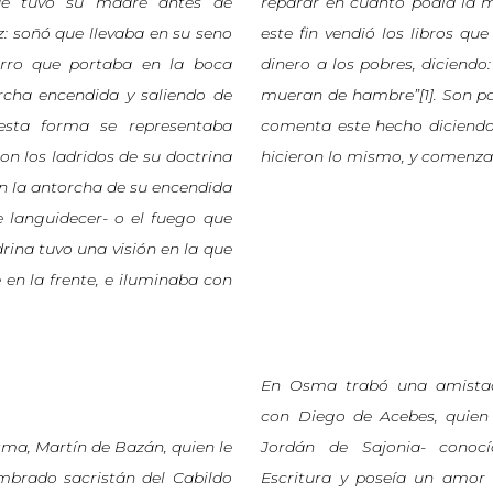
ue tuvo su madre antes de
reparar en cuanto podía la m
uz: soñó que llevaba en su seno
este fin vendió los libros que
rro que portaba en la boca
dinero a los pobres, diciendo
rcha encendida y saliendo de
mueran de hambre”[1]. Son p
 esta forma se representaba
comenta este hecho diciendo
n los ladridos de su doctrina
hicieron lo mismo, y comenzar
on la antorcha de su encendida
 languidecer- o el fuego que
drina tuvo una visión en la que
 en la frente, e iluminaba con
En Osma trabó una amista
con Diego de Acebes, quien
sma, Martín de Bazán, quien le
Jordán de Sajonia- conoc
ombrado sacristán del Cabildo
Escritura y poseía un amor