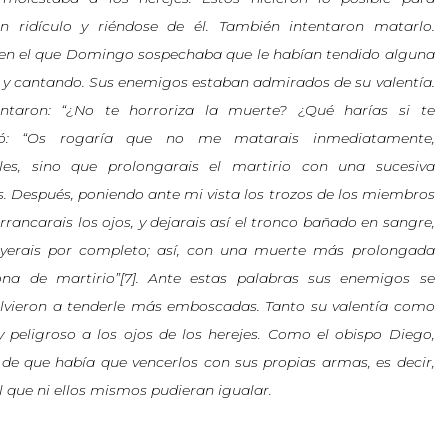
en ridículo y riéndose de él. También intentaron matarlo.
en el que Domingo sospechaba que le habían tendido alguna
 y cantando. Sus enemigos estaban admirados de su valentía.
ntaron: “¿No te horroriza la muerte? ¿Qué harías si te
có: “Os rogaría que no me matarais inmediatamente,
les, sino que prolongarais el martirio con una sucesiva
Después, poniendo ante mi vista los trozos de los miembros
rancarais los ojos, y dejarais así el tronco bañado en sangre,
truyerais por completo; así, con una muerte más prolongada
ona de martirio”[7]. Ante estas palabras sus enemigos se
olvieron a tenderle más emboscadas. Tanto su valentía como
peligroso a los ojos de los herejes. Como el obispo Diego,
e que había que vencerlos con sus propias armas, es decir,
l que ni ellos mismos pudieran igualar.