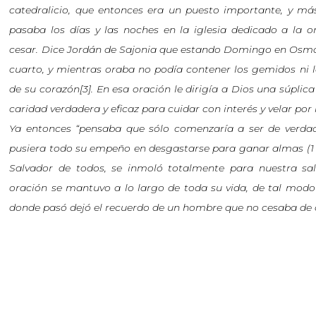
catedralicio, que entonces era un puesto importante, y má
pasaba los días y las noches en la iglesia dedicado a la o
cesar. Dice Jordán de Sajonia que estando Domingo en Osma s
cuarto, y mientras oraba no podía contener los gemidos ni l
de su corazón[3]. En esa oración le dirigía a Dios una súplica
caridad verdadera y eficaz para cuidar con interés y velar por
Ya entonces “pensaba que sólo comenzaría a ser de verda
pusiera todo su empeño en desgastarse para ganar almas (1 
Salvador de todos, se inmoló totalmente para nuestra salv
oración se mantuvo a lo largo de toda su vida, de tal modo
donde pasó dejó el recuerdo de un hombre que no cesaba de or