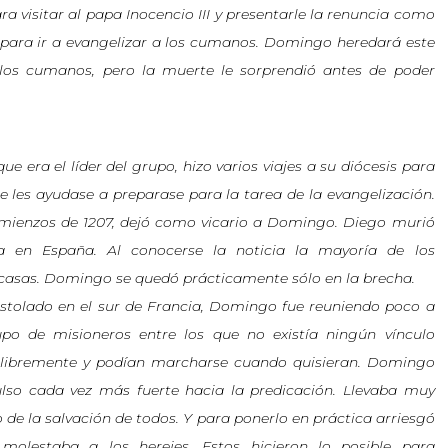
a visitar al papa Inocencio III y presentarle la renuncia como
n para ir a evangelizar a los cumanos. Domingo heredará este
 los cumanos, pero la muerte le sorprendió antes de poder
e era el líder del grupo, hizo varios viajes a su diócesis para
ue les ayudase a preparase para la tarea de la evangelización.
mienzos de 1207, dejó como vicario a Domingo. Diego murió
 en España. Al conocerse la noticia la mayoría de los
s casas. Domingo se quedó prácticamente sólo en la brecha.
stolado en el sur de Francia, Domingo fue reuniendo poco a
po de misioneros entre los que no existía ningún vínculo
él libremente y podían marcharse cuando quisieran. Domingo
so cada vez más fuerte hacia la predicación. Llevaba muy
 de la salvación de todos. Y para ponerlo en práctica arriesgó
 molestaba a los herejes. Estos hicieron lo posible para