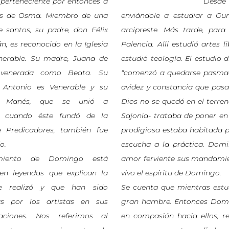
 perteneciente por entonces a
Desde 
sis de Osma. Miembro de una
enviándole a estudiar a Gu
e santos, su padre, don Félix
arcipreste. Más tarde, para
, es reconocido en la Iglesia
Palencia. Allí estudió artes 
erable. Su madre, Juana de
estudió teología. El estudio 
 venerada como Beata. Su
“comenzó a quedarse pasmado
Antonio es Venerable y su
avidez y constancia que pasa
o Manés, que se unió a
Dios no se quedó en el terren
 cuando éste fundó de la
Sajonia- trataba de poner e
 Predicadores, también fue
prodigiosa estaba habitada po
o.
escucha a la práctica. Dom
miento de Domingo está
amor ferviente sus mandamien
 en leyendas que explican la
vivo el espíritu de Domingo.
e realizó y que han sido
Se cuenta que mientras estu
s por los artistas en sus
gran hambre. Entonces Domin
taciones. Nos referimos al
en compasión hacia ellos, re