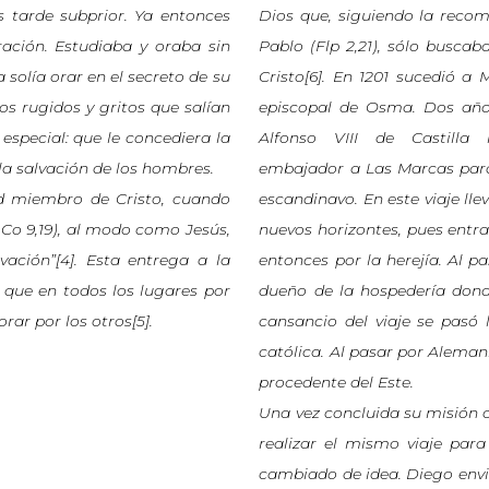
s tarde subprior. Ya entonces
Dios que, siguiendo la reco
ración. Estudiaba y oraba sin
Pablo (Flp 2,21), sólo buscab
olía orar en el secreto de su
Cristo[6]. En 1201 sucedió a 
os rugidos y gritos que salían
episcopal de Osma. Dos año
 especial: que le concediera la
Alfonso VIII de Castilla
 la salvación de los hombres.
embajador a Las Marcas para 
d miembro de Cristo, cuando
escandinavo. En este viaje ll
Co 9,19), al modo como Jesús,
nuevos horizontes, pues entr
ación”[4]. Esta entrega a la
entonces por la herejía. Al 
 que en todos los lugares por
dueño de la hospedería donde
ar por los otros[5].
cansancio del viaje se pasó 
católica. Al pasar por Alemani
procedente del Este.
Una vez concluida su misión co
realizar el mismo viaje para 
cambiado de idea. Diego envi