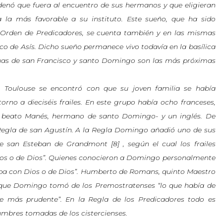
denó que fuera al encuentro de sus hermanos y que eligieran
 la más favorable a su instituto. Este sueño, que ha sido
a Orden de Predicadores, se cuenta también y en las mismas
co de Asís. Dicho sueño permanece vivo todavía en la basílica
tuas de san Francisco y santo Domingo son las más próximas
Toulouse se encontró con que su joven familia se había
orno a dieciséis frailes. En este grupo había ocho franceses,
 el beato Manés, hermano de santo Domingo- y un inglés. De
Regla de san Agustín. A la Regla Domingo añadió uno de sus
e san Esteban de Grandmont [8] , según el cual los frailes
ios o de Dios”. Quienes conocieron a Domingo personalmente
ba con Dios o de Dios”. Humberto de Romans, quinto Maestro
que Domingo tomó de los Premostratenses “lo que había de
e más prudente”. En la Regla de los Predicadores todo es
umbres tomadas de los cistercienses.