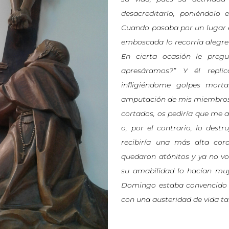
desacreditarlo, poniéndolo 
Cuando pasaba por un lugar 
emboscada lo recorría alegre
En cierta ocasión le pregu
apresáramos?” Y él repli
infligiéndome golpes morta
amputación de mis miembros. 
cortados, os pediría que me ar
o, por el contrario, lo des
recibiría una más alta cor
quedaron atónitos y ya no v
su amabilidad lo hacían muy 
Domingo estaba convencido d
con una austeridad de vida ta