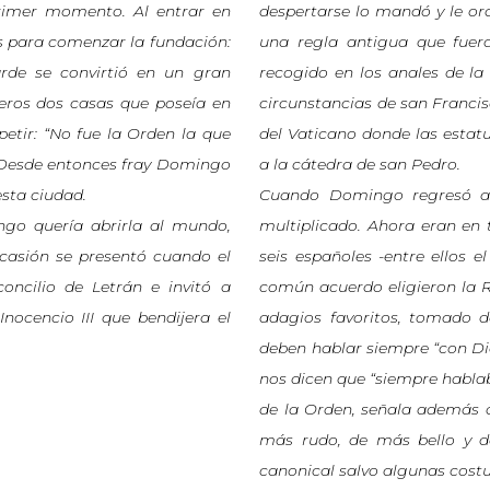
rimer momento. Al entrar en
despertarse lo mandó y le or
s para comenzar la fundación:
una regla antigua que fuera
rde se convirtió en un gran
recogido en los anales de l
eros dos casas que poseía en
circunstancias de san Francis
petir: “No fue la Orden la que
del Vaticano donde las esta
”. Desde entonces fray Domingo
a la cátedra de san Pedro.
sta ciudad.
Cuando Domingo regresó a 
ngo quería abrirla al mundo,
multiplicado. Ahora eran en t
ocasión se presentó cuando el
seis españoles -entre ellos
oncilio de Letrán e invitó a
común acuerdo eligieron la 
ocencio III que bendijera el
adagios favoritos, tomado d
deben hablar siempre “con D
nos dicen que “siempre habla
de la Orden, señala además 
más rudo, de más bello y d
canonical salvo algunas cost