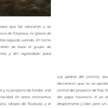
 para que las educaran y se
rca de Fanjeaux, la iglesia de
abía seguido usando. En torno
también de base al grupo de
entes y ahí regresaban para
Los padres del concilio, asu
decretaron que no se aprob
ndo y su proyecto de fundar una
contra del proyecto de fray D
claridad. En estos momentos
del papa Inocencio III en 
co, obispo de Toulouse, y el
desplomarse y caer, pero un 