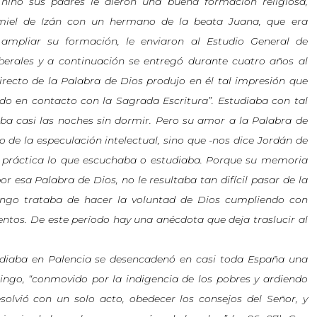
niño sus padres le dieron una buena formación religiosa,
miel de Izán con un hermano de la beata Juana, que era
 ampliar su formación, le enviaron al Estudio General de
liberales y a continuación se entregó durante cuatro años al
directo de la Palabra de Dios produjo en él tal impresión que
 en contacto con la Sagrada Escritura”. Estudiaba con tal
ba casi las noches sin dormir. Pero su amor a la Palabra de
o de la especulación intelectual, sino que -nos dice Jordán de
n práctica lo que escuchaba o estudiaba. Porque su memoria
r esa Palabra de Dios, no le resultaba tan difícil pasar de la
ingo trataba de hacer la voluntad de Dios cumpliendo con
tos. De este período hay una anécdota que deja traslucir al
diaba en Palencia se desencadenó en casi toda España una
go, “conmovido por la indigencia de los pobres y ardiendo
solvió con un solo acto, obedecer los consejos del Señor, y