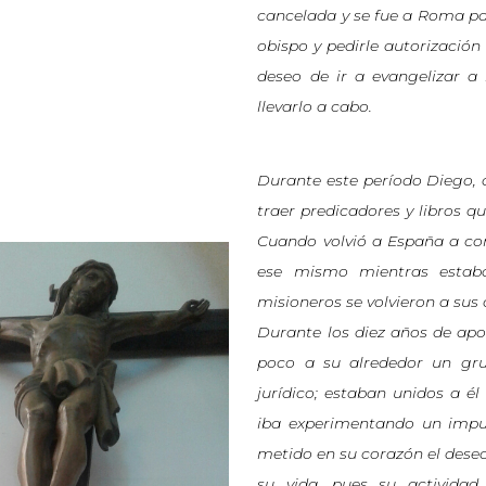
cancelada y se fue a Roma par
obispo y pedirle autorizació
deseo de ir a evangelizar a
llevarlo a cabo.
Durante este período Diego, qu
traer predicadores y libros q
Cuando volvió a España a co
ese mismo mientras estaba
misioneros se volvieron a su
Durante los diez años de apo
poco a su alrededor un gru
jurídico; estaban unidos a 
iba experimentando un impul
metido en su corazón el deseo
su vida, pues su actividad