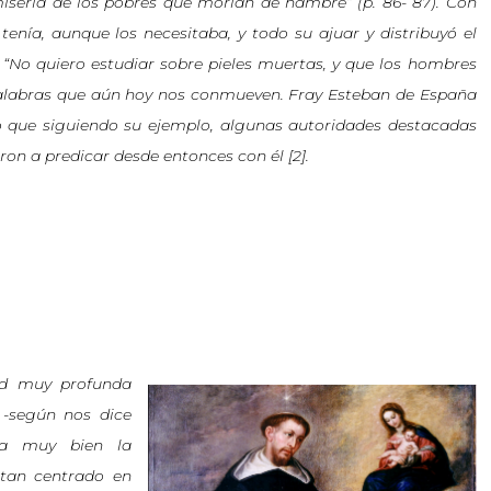
iseria de los pobres que morían de hambre” (p. 86- 87). Con
 tenía, aunque los necesitaba, y todo su ajuar y distribuyó el
: “No quiero estudiar sobre pieles muertas, y que los hombres
alabras que aún hoy nos conmueven. Fray Esteban de España
 que siguiendo su ejemplo, algunas autoridades destacadas
on a predicar desde entonces con él [2].
d muy profunda
 -según nos dice
ía muy bien la
 tan centrado en