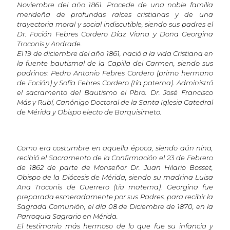
Noviembre del año 1861. Procede de una noble familia
merideña de profundas raíces cristianas y de una
trayectoria moral y social indiscutible, siendo sus padres el
Dr. Foción Febres Cordero Díaz Viana y Doña Georgina
Troconis y Andrade.
El 19 de diciembre del año 1861, nació a la vida Cristiana en
la fuente bautismal de la Capilla del Carmen, siendo sus
padrinos: Pedro Antonio Febres Cordero (primo hermano
de Foción) y Sofía Febres Cordero (tía paterna). Administró
el sacramento del Bautismo el Pbro. Dr. José Francisco
Más y Rubí, Canónigo Doctoral de la Santa Iglesia Catedral
de Mérida y Obispo electo de Barquisimeto.
Como era costumbre en aquella época, siendo aún niña,
recibió el Sacramento de la Confirmación el 23 de Febrero
de 1862 de parte de Monseñor Dr. Juan Hilario Bosset,
Obispo de la Diócesis de Mérida, siendo su madrina Luisa
Ana Troconis de Guerrero (tía materna). Georgina fue
preparada esmeradamente por sus Padres, para recibir la
Sagrada Comunión, el día 08 de Diciembre de 1870, en la
Parroquia Sagrario en Mérida.
El testimonio más hermoso de lo que fue su infancia y