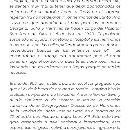
Georgina, junto a la Madre Julia y la hermana Herminia,
se sienten muy mal al tener que dejar abandonados los
enfermos. En su oración frente a Jesús en el sagrario
repetían “tú no nos dejaras ir” las hermanas de Santa Ana
tuvieron que abandonar el país pero las hermanas
Georgina, Julia y Herminia se hacen cargo del Hospital
San Juan de Dios, el 5 de julio de 1900. El gobierno
suspendió la ayuda monetaria al hospital y las hermanas
tenían que ir por las calles pidiendo limosna para cubrir las
necesidades básicas de los enfermos que allí se
encontraban, el trabajo era abrumador pero el amor
ponía en fuga el cansancio, pues tenían que lavar hasta
las vendas de los enfermos con llagas, porque no tenían
recursos.
El año de 1903 fue fructífero para la novel congregación, ya
que el 20 de febrero de ese año la Madre Georgina hizo la
profesión perpetua ante Monseñor Antonio Ramón Silva, y
al día siguiente 21 de Febrero se realizó la erección
canónica de la Congregación Diocesana de Hermanas
de la Caridad de Santa Rosa de Lima, en el marco de los
25 años de pontificado el papa León XIII. Este acto tuvo
gran resonancia a nivel nacional e internacional, esta
experiencia religiosa motivó a otras jóvenes a ingresar a la