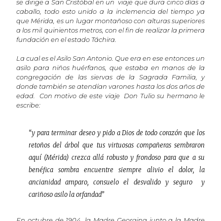
se dirige a San Cristóbal en un viaje que dura cinco días a
caballo, todo esto unido a la inclemencia del tiempo ya
que Mérida, es un lugar montañoso con alturas superiores
a los mil quinientos metros, con el fin de realizar la primera
fundación en el estado Táchira.
La cual es el Asilo San Antonio. Que era en ese entonces un
asilo para niños huérfanos, que estaba en manos de la
congregación de las siervas de la Sagrada Familia, y
donde también se atendían varones hasta los dos años de
edad. Con motivo de este viaje Don Tulio su hermano le
escribe:
“y para terminar deseo y pido a Dios de todo corazón que los
retoños del árbol que tus virtuosas compañeras sembraron
aquí (Mérida) crezca allá robusto y frondoso para que a su
benéfica sombra encuentre siempre alivio el dolor, la
ancianidad amparo, consuelo el desvalido y seguro y
cariñoso asilo la orfandad”
En octubre de 1904, la Madre Georgina junto a la Madre