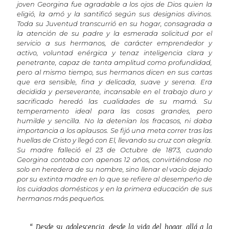
joven Georgina fue agradable a los ojos de Dios quien la
eligió, la amó y la santificó según sus designios divinos.
Toda su Juventud transcurrió en su hogar, consagrada a
la atención de su padre y la esmerada solicitud por el
servicio a sus hermanos, de carácter emprendedor y
activo, voluntad enérgica y tenaz inteligencia clara y
penetrante, capaz de tanta amplitud como profundidad,
pero al mismo tiempo, sus hermanos dicen en sus cartas
que era sensible, fina y delicada, suave y serena. Era
decidida y perseverante, incansable en el trabajo duro y
sacrificado heredó las cualidades de su mamá. Su
temperamento ideal para las cosas grandes, pero
humilde y sencilla. No la detenían los fracasos, ni daba
importancia a los aplausos. Se fijó una meta correr tras las
huellas de Cristo y llegó con El, llevando su cruz con alegría.
Su madre falleció el 23 de Octubre de 1873, cuando
Georgina contaba con apenas 12 años, convirtiéndose no
solo en heredera de su nombre, sino llenar el vacío dejado
por su extinta madre en lo que se refiere al desempeño de
los cuidados domésticos y en la primera educación de sus
hermanos más pequeños.
“ Desde su adolescencia, desde la vida del hogar, allá a la