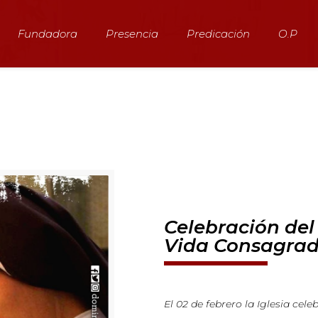
Fundadora
Presencia
Predicación
O.P
Celebración del 
Vida Consagra
El 02 de febrero la Iglesia cele