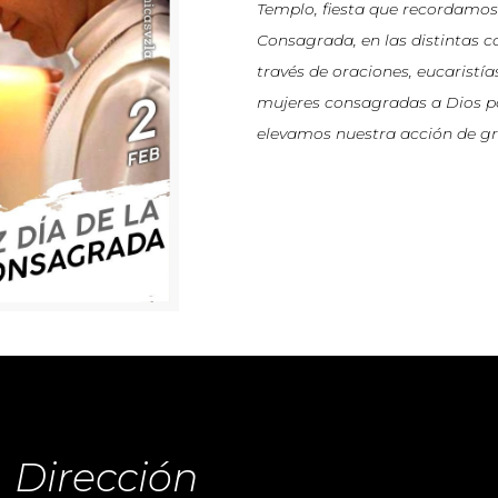
Templo, fiesta que recordamos 
Consagrada, en las distintas c
través de oraciones, eucarist
mujeres consagradas a Dios po
elevamos nuestra acción de gra
Dirección