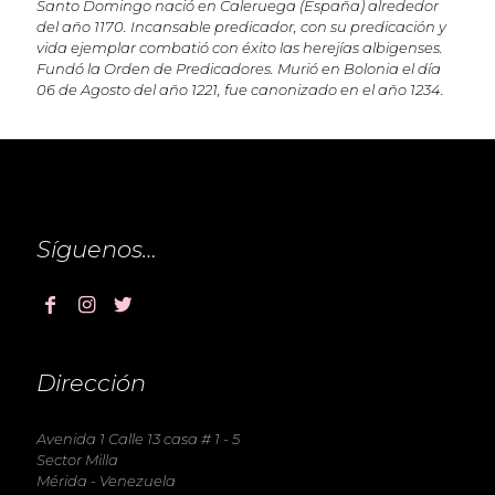
Santo Domingo nació en Caleruega (España) alrededor
del año 1170. Incansable predicador, con su predicación y
vida ejemplar combatió con éxito las herejías albigenses.
Fundó la Orden de Predicadores. Murió en Bolonia el día
06 de Agosto del año 1221, fue canonizado en el año 1234.
Síguenos…
Dirección
Avenida 1 Calle 13 casa # 1 - 5
Sector Milla
Mérida - Venezuela